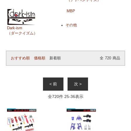
MBP
その他
Dark-ism
（ダークイズム）
おすすめ順
価格順
新着順
全
720
商品
< 前
次 >
全
720
件
25
-
36
表示