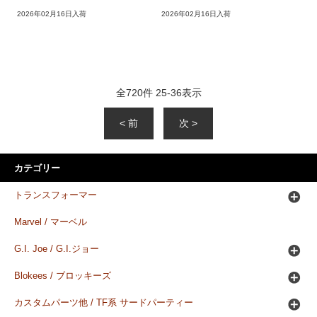
2026年02月16日入荷
2026年02月16日入荷
全
720
件
25
-
36
表示
< 前
次 >
カテゴリー
トランスフォーマー
Marvel / マーベル
G.I. Joe / G.I.ジョー
Blokees / ブロッキーズ
カスタムパーツ他 / TF系 サードパーティー