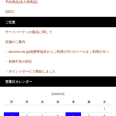
予約商品(未入荷商品)
SDCC
ご注意
サードパーティの製品に関して
店舗のご案内
・docomo.ne.jp(他携帯端末からご利用の方) のメールをご利用の方へ
・初期不良の対応
・ポイントサービス開始しました
営業日カレンダー
2026年8月
日
月
火
水
木
金
土
1
2
3
4
5
6
7
8