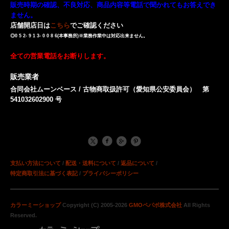
販売時期の確認、不良対応、商品内容等電話で聞かれてもお答えでき
ません。
店舗開店日は
こちら
でご確認ください
◎0 5 2- 9 1 3- 0 0 8 6(本事務所)※業務作業中は対応出来ません。
全ての営業電話をお断りします。
販売業者
合同会社ムーンベース / 古物商取扱許可（愛知県公安委員会） 第
541032602900 号
支払い方法について
/
配送・送料について
/
返品について
/
特定商取引法に基づく表記
/
プライバシーポリシー
カラーミーショップ
Copyright (C) 2005-2026
GMOペパボ株式会社
All Rights
Reserved.