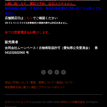
お願い致します。電話で予約、注文はできません。
販売時期の確認、不良対応、商品内容等電話で聞かれてもお答えでき
ません。
店舗開店日は
こちら
でご確認ください
◎0 5 2- 9 1 3- 0 0 8 6(本事務所)※業務作業中は対応出来ません。
全ての営業電話をお断りします。
販売業者
合同会社ムーンベース / 古物商取扱許可（愛知県公安委員会） 第
541032602900 号
支払い方法について
/
配送・送料について
/
返品について
/
特定商取引法に基づく表記
/
プライバシーポリシー
カラーミーショップ
Copyright (C) 2005-2026
GMOペパボ株式会社
All Rights
Reserved.