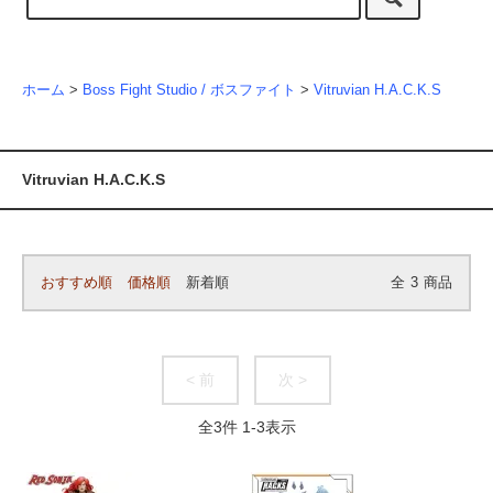
ホーム
>
Boss Fight Studio / ボスファイト
>
Vitruvian H.A.C.K.S
Vitruvian H.A.C.K.S
おすすめ順
価格順
新着順
全
3
商品
< 前
次 >
全
3
件
1
-
3
表示