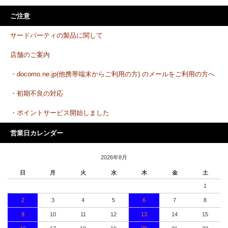
ご注意
サードパーティの製品に関して
店舗のご案内
・docomo.ne.jp(他携帯端末からご利用の方) のメールをご利用の方へ
・初期不良の対応
・ポイントサービス開始しました
営業日カレンダー
2026年8月
日
月
火
水
木
金
土
1
2
3
4
5
6
7
8
9
10
11
12
13
14
15