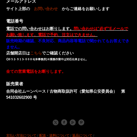
メールアドレス
サイト上部の
お問い合わせ
からご連絡をお願いします
電話番号
電話での問い合わせはお断りします。
問い合わせは"必ず”Eメールで
お願い致します。電話で予約、注文はできません。
販売時期の確認、不良対応、商品内容等電話で聞かれてもお答えでき
ません。
店舗開店日は
こちら
でご確認ください
◎0 5 2- 9 1 3- 0 0 8 6(本事務所)※業務作業中は対応出来ません。
全ての営業電話をお断りします。
販売業者
合同会社ムーンベース / 古物商取扱許可（愛知県公安委員会） 第
541032602900 号
支払い方法について
/
配送・送料について
/
返品について
/