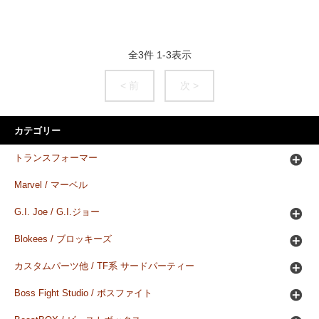
全
3
件
1
-
3
表示
< 前
次 >
カテゴリー
トランスフォーマー
Marvel / マーベル
G.I. Joe / G.I.ジョー
Blokees / ブロッキーズ
カスタムパーツ他 / TF系 サードパーティー
Boss Fight Studio / ボスファイト