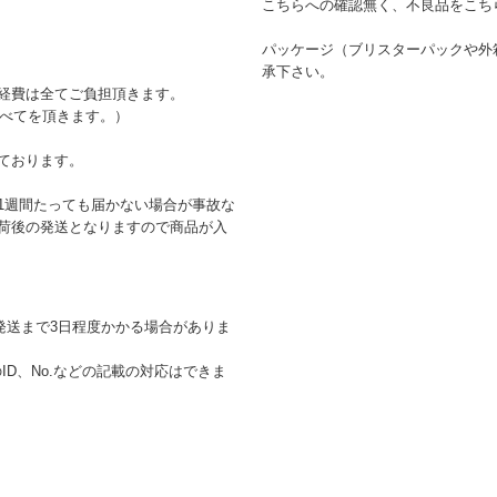
こちらへの確認無く、不良品をこち
パッケージ（ブリスターパックや外
承下さい。
経費は全てご負担頂きます。
すべてを頂きます。）
ております。
1週間たっても届かない場合が事故な
荷後の発送となりますので商品が入
発送まで3日程度かかる場合がありま
D、No.などの記載の対応はできま