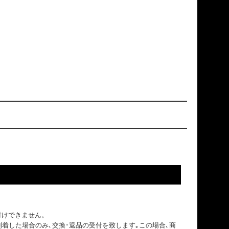
付けできません。
到着した場合のみ､交換･返品の受付を致します｡この場合､商