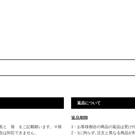
返品について
返品期限
名と 留 をご記載願います。※留
1・お客様都合の商品の返品は受け
場合は対応できません。
2・1に拘らず､注文と異なる商品が