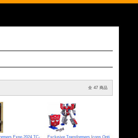
全
47
商品
formers Expo 2024 TC-
Exclusive Transformers Icons Opti