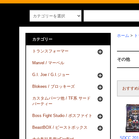
ホーム
>
ト
カテゴリー
トランスフォーマー
その他
Marvel / マーベル
G.I. Joe / G.I.ジョー
Blokees / ブロッキーズ
おすすめ
カスタムパーツ他 / TF系 サード
パーティー
Boss Fight Studio / ボスファイト
BeastBOX / ビーストボックス
SDCC 2018