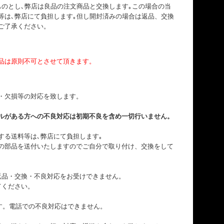
ものとし､弊店は良品の注文商品と交換します｡この場合の当
等は､弊店にて負担します｡但し開封済みの場合は返品、交換
ご了承ください。
品は原則不可とさせて頂きます。
・欠損等の対応を致します。
ルがある方への不良対応は初期不良を含め一切行いません。
する送料等は､弊店にて負担します｡
の部品を送付いたしますのでご自分で取り付け、交換をして
返品・交換・不良対応をお受けできません。
てください。
す。電話での不良対応はできません。