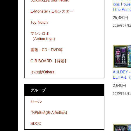
大火鳥玩具/BigFireBird
ions Power
f the Pr
E-Monster / Eモンスター
25,480円
Toy Notch
2026年07月
マシンロボ
（Action toys）
書籍・CD・DVD等
G.B.BOARD 【背景】
その他/Others
AULDEY - 
ELITA-1
2,640円
グループ
2025年11
セール
予約商品(未入荷商品)
SDCC