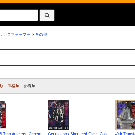
ランスフォーマー
>
その他
順
価格順
新着順
 Transformers: Generat
Generations Shattered Glass Colle
40th Trans