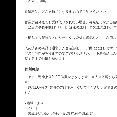
・2420円 沖縄
※送料はお客さま負担となりますのでご注意ください。
営業所留発送でお受け取りされない場合、再発送にかかる諸
（当店の事務手数料1000円、返送の送料、再発送の送料、
・梱包は古新聞などのリサイクル資材を緩衝材として利用し
入荷済みの商品は通常、入金確認後３日以内に発送します。
どの可能性がありますのでご連絡ください。 予約商品は入
荷するまでお待ち願います。
佐川急便
・ヤマト運輸より2~3日時間がかかります。※入金確認から
す。
・越境ECや代行業者の方は使用しないでください。※個別のI
せん。
●地域により
・780円
茨城,群馬,栃木,埼玉,千葉,東京,神奈川,山梨