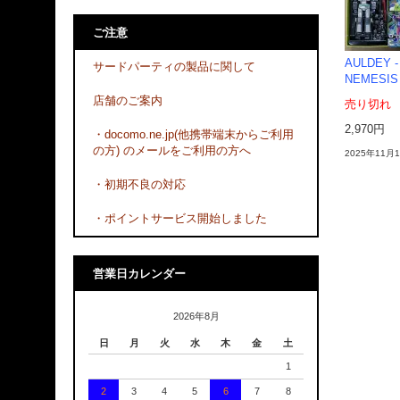
ご注意
AULDEY - 
サードパーティの製品に関して
NEMESIS
店舗のご案内
売り切れ
2,970円
・docomo.ne.jp(他携帯端末からご利用
の方) のメールをご利用の方へ
2025年11
・初期不良の対応
・ポイントサービス開始しました
営業日カレンダー
2026年8月
日
月
火
水
木
金
土
1
2
3
4
5
6
7
8