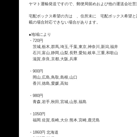
ヤマト運輸発送ですので、郵便局留めおよび他の運送会社営
宅配ボックス希望の方は 、住所末に 宅配ボックス希望と
載の場合対応できない場合があります。
●地域により
・720円
茨城,栃木,群馬,埼玉,千葉,東京,神奈川,新潟,福井
石川,富山,静岡,山梨,長野,愛知,岐阜,三重,和歌山
滋賀,奈良,京都,大阪,兵庫
・900円
岡山,広島,鳥取,島根,山口
香川,徳島,愛媛,高知
・980円
青森,岩手,秋田,宮城,山形,福島
・1050円
福岡.佐賀,長崎,大分.熊本,宮崎,鹿児島
・1860円 北海道