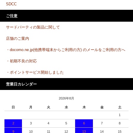
SDCC
ご注意
サードパーティの製品に関して
店舗のご案内
・docomo.ne.jp(他携帯端末からご利用の方) のメールをご利用の方へ
・初期不良の対応
・ポイントサービス開始しました
営業日カレンダー
2026年8月
日
月
火
水
木
金
土
1
2
3
4
5
6
7
8
9
10
11
12
13
14
15