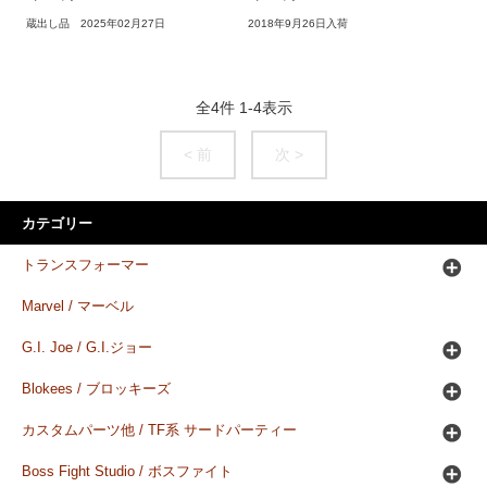
蔵出し品 2025年02月27日
2018年9月26日入荷
全
4
件
1
-
4
表示
< 前
次 >
カテゴリー
トランスフォーマー
Marvel / マーベル
G.I. Joe / G.I.ジョー
Blokees / ブロッキーズ
カスタムパーツ他 / TF系 サードパーティー
Boss Fight Studio / ボスファイト