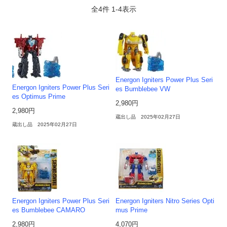
全
4
件
1
-
4
表示
Energon Igniters Power Plus Seri
Energon Igniters Power Plus Seri
es Bumblebee VW
es Optimus Prime
2,980円
2,980円
蔵出し品 2025年02月27日
蔵出し品 2025年02月27日
Energon Igniters Power Plus Seri
Energon Igniters Nitro Series Opti
es Bumblebee CAMARO
mus Prime
2,980円
4,070円