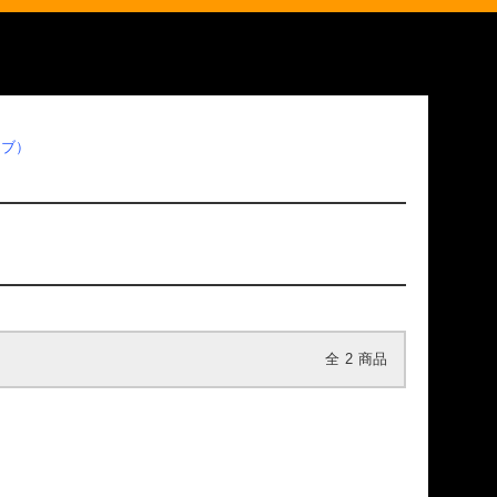
ーブ）
全
2
商品