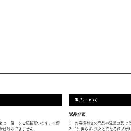
返品について
返品期限
名と 留 をご記載願います。※留
1・お客様都合の商品の返品は受け
場合は対応できません。
2・1に拘らず､注文と異なる商品が