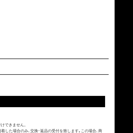
付けできません。
到着した場合のみ､交換･返品の受付を致します｡この場合､商