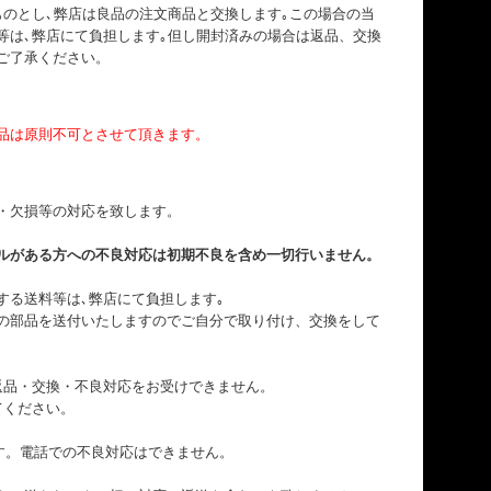
ものとし､弊店は良品の注文商品と交換します｡この場合の当
等は､弊店にて負担します｡但し開封済みの場合は返品、交換
ご了承ください。
品は原則不可とさせて頂きます。
・欠損等の対応を致します。
ルがある方への不良対応は初期不良を含め一切行いません。
する送料等は､弊店にて負担します｡
の部品を送付いたしますのでご自分で取り付け、交換をして
返品・交換・不良対応をお受けできません。
てください。
す。電話での不良対応はできません。