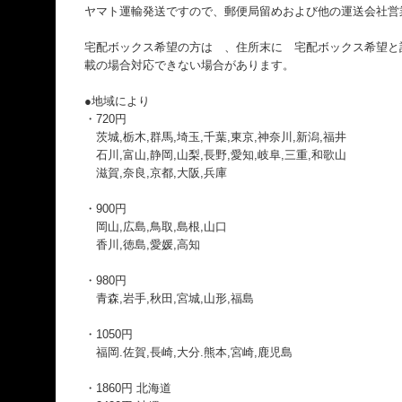
ヤマト運輸発送ですので、郵便局留めおよび他の運送会社営
宅配ボックス希望の方は 、住所末に 宅配ボックス希望と
載の場合対応できない場合があります。
●地域により
・720円
茨城,栃木,群馬,埼玉,千葉,東京,神奈川,新潟,福井
石川,富山,静岡,山梨,長野,愛知,岐阜,三重,和歌山
滋賀,奈良,京都,大阪,兵庫
・900円
岡山,広島,鳥取,島根,山口
香川,徳島,愛媛,高知
・980円
青森,岩手,秋田,宮城,山形,福島
・1050円
福岡.佐賀,長崎,大分.熊本,宮崎,鹿児島
・1860円 北海道