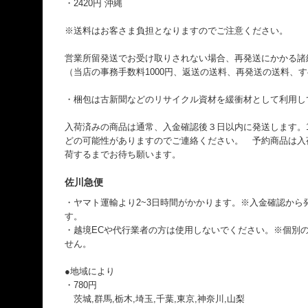
・2420円 沖縄
※送料はお客さま負担となりますのでご注意ください。
営業所留発送でお受け取りされない場合、再発送にかかる諸
（当店の事務手数料1000円、返送の送料、再発送の送料、
・梱包は古新聞などのリサイクル資材を緩衝材として利用し
入荷済みの商品は通常、入金確認後３日以内に発送します。
どの可能性がありますのでご連絡ください。 予約商品は入
荷するまでお待ち願います。
佐川急便
・ヤマト運輸より2~3日時間がかかります。※入金確認から
す。
・越境ECや代行業者の方は使用しないでください。※個別のI
せん。
●地域により
・780円
茨城,群馬,栃木,埼玉,千葉,東京,神奈川,山梨