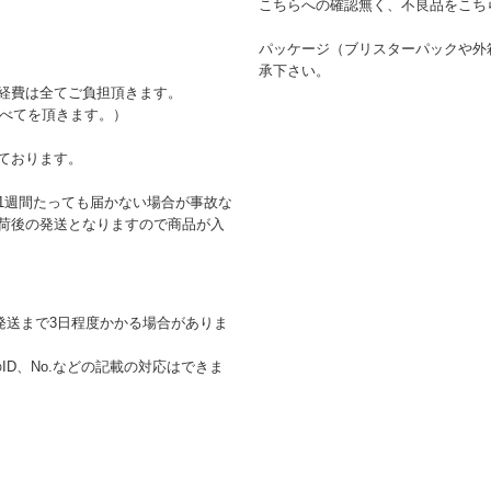
こちらへの確認無く、不良品をこち
パッケージ（ブリスターパックや外
承下さい。
経費は全てご負担頂きます。
すべてを頂きます。）
ております。
1週間たっても届かない場合が事故な
荷後の発送となりますので商品が入
発送まで3日程度かかる場合がありま
D、No.などの記載の対応はできま