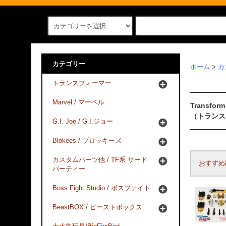
カテゴリー
ホーム
>
カ
トランスフォーマー
Marvel / マーベル
Transform
（トランス
G.I. Joe / G.I.ジョー
Blokees / ブロッキーズ
カスタムパーツ他 / TF系 サード
おすすめ
パーティー
Boss Fight Studio / ボスファイト
BeastBOX / ビーストボックス