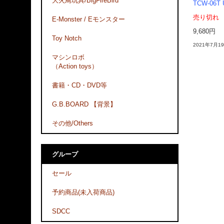
大火鳥玩具/BigFireBird
TCW-06T U
売り切れ
E-Monster / Eモンスター
9,680円
Toy Notch
2021年7月1
マシンロボ
（Action toys）
書籍・CD・DVD等
G.B.BOARD 【背景】
その他/Others
グループ
セール
予約商品(未入荷商品)
SDCC