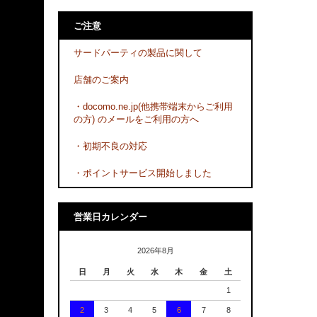
ご注意
サードパーティの製品に関して
店舗のご案内
・docomo.ne.jp(他携帯端末からご利用
の方) のメールをご利用の方へ
・初期不良の対応
・ポイントサービス開始しました
営業日カレンダー
2026年8月
日
月
火
水
木
金
土
1
2
3
4
5
6
7
8