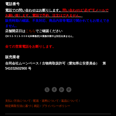
電話番号
電話での問い合わせはお断りします。
問い合わせは"必ず”Eメールで
お願い致します。電話で予約、注文はできません。
販売時期の確認、不良対応、商品内容等電話で聞かれてもお答えでき
ません。
店舗開店日は
こちら
でご確認ください
◎0 5 2- 9 1 3- 0 0 8 6(本事務所)※業務作業中は対応出来ません。
全ての営業電話をお断りします。
販売業者
合同会社ムーンベース / 古物商取扱許可（愛知県公安委員会） 第
541032602900 号
支払い方法について
/
配送・送料について
/
返品について
/
特定商取引法に基づく表記
/
プライバシーポリシー