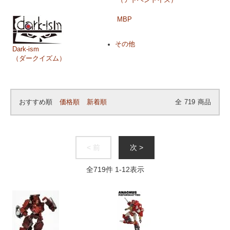
MBP
その他
Dark-ism
（ダークイズム）
おすすめ順
価格順
新着順
全
719
商品
< 前
次 >
全
719
件
1
-
12
表示