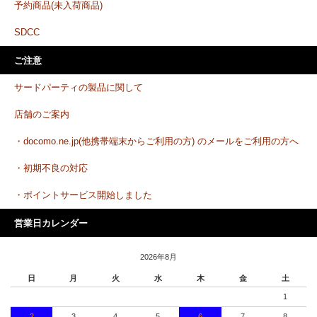
予約商品(未入荷商品)
SDCC
ご注意
サードパーティの製品に関して
店舗のご案内
・docomo.ne.jp(他携帯端末からご利用の方) のメールをご利用の方へ
・初期不良の対応
・ポイントサービス開始しました
営業日カレンダー
2026年8月
日
月
火
水
木
金
土
1
2
3
4
5
6
7
8