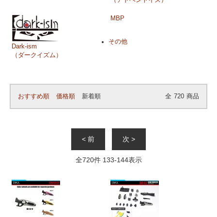
MBP
その他
Dark-ism
（ダークイズム）
おすすめ順
価格順
新着順
全
720
商品
< 前
次 >
全
720
件
133
-
144
表示