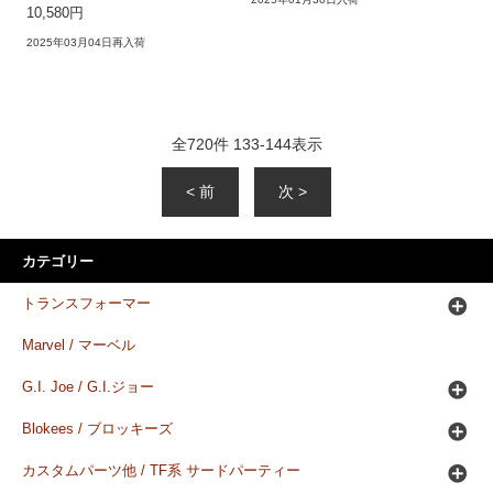
10,580円
2025年03月04日再入荷
全
720
件
133
-
144
表示
< 前
次 >
カテゴリー
トランスフォーマー
Marvel / マーベル
G.I. Joe / G.I.ジョー
Blokees / ブロッキーズ
カスタムパーツ他 / TF系 サードパーティー