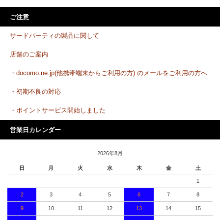
ご注意
サードパーティの製品に関して
店舗のご案内
・docomo.ne.jp(他携帯端末からご利用の方) のメールをご利用の方へ
・初期不良の対応
・ポイントサービス開始しました
営業日カレンダー
2026年8月
日
月
火
水
木
金
土
1
2
3
4
5
6
7
8
9
10
11
12
13
14
15