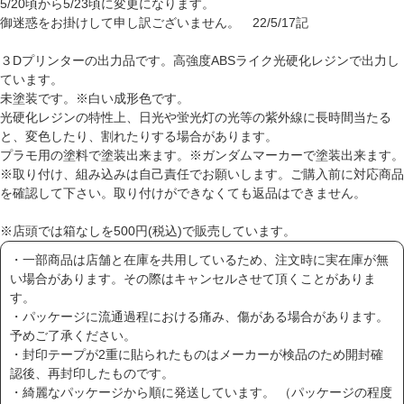
5/20頃から5/23頃に変更になります。
御迷惑をお掛けして申し訳ございません。 22/5/17記
３Dプリンターの出力品です。高強度ABSライク光硬化レジンで出力し
ています。
未塗装です。※白い成形色です。
光硬化レジンの特性上、日光や蛍光灯の光等の紫外線に長時間当たる
と、変色したり、割れたりする場合があります。
プラモ用の塗料で塗装出来ます。※ガンダムマーカーで塗装出来ます。
※取り付け、組み込みは自己責任でお願いします。ご購入前に対応商品
を確認して下さい。取り付けができなくても返品はできません。
※店頭では箱なしを500円(税込)で販売しています。
・一部商品は店舗と在庫を共用しているため、注文時に実在庫が無
い場合があります。その際はキャンセルさせて頂くことがありま
す。
・パッケージに流通過程における痛み、傷がある場合があります。
予めご了承ください。
・封印テープが2重に貼られたものはメーカーが検品のため開封確
認後、再封印したものです。
・綺麗なパッケージから順に発送しています。 （パッケージの程度