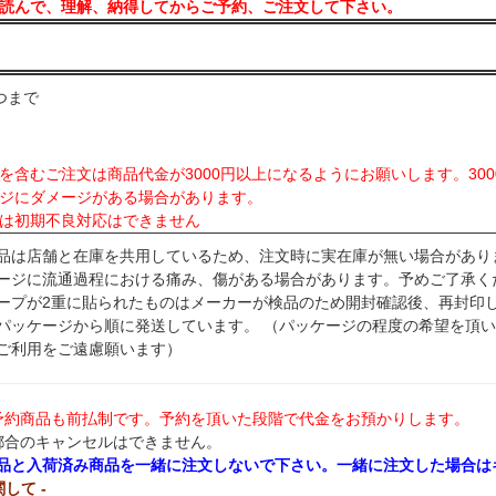
読んで、理解、納得してからご予約、ご注文して下さい。
品
つまで
を含むご注文は商品代金が3000円以上になるようにお願いします。30
ジにダメージがある場合があります。
は初期不良対応はできません
品は店舗と在庫を共用しているため、注文時に実在庫が無い場合があり
ージに流通過程における痛み、傷がある場合があります。予めご了承く
ープが2重に貼られたものはメーカーが検品のため開封確認後、再封印
パッケージから順に発送しています。 （パッケージの程度の希望を頂
ご利用をご遠慮願います）
予約商品も前払制です。予約を頂いた段階で代金をお預かりします。
都合のキャンセルはできません。
品と入荷済み商品を一緒に注文しないで下さい。一緒に注文した場合は
関して -