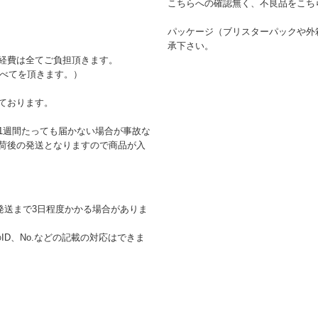
こちらへの確認無く、不良品をこち
パッケージ（ブリスターパックや外
承下さい。
経費は全てご負担頂きます。
すべてを頂きます。）
ております。
1週間たっても届かない場合が事故な
荷後の発送となりますので商品が入
発送まで3日程度かかる場合がありま
D、No.などの記載の対応はできま