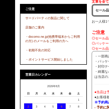
文章を全て
ご注意
セール
サードパーティの製品に関して
お一人様1
店舗のご案内
ご注意
・docomo.ne.jp(他携帯端末からご利用
◎セール品
の方) のメールをご利用の方へ
◎パッケー
◎セール品
・初期不良の対応
・一部商
・ポイントサービス開始しました
・パッケ
・封印テ
・綺麗な
営業日カレンダー
は当店の
2026年8月
●当店は
日
月
火
水
木
金
土
●お客様
1
※予約商
2
3
4
5
6
7
8
- 予約に