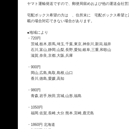
ヤマト運輸発送ですので、郵便局留めおよび他の運送会社営
宅配ボックス希望の方は 、住所末に 宅配ボックス希望と
載の場合対応できない場合があります。
●地域により
・720円
茨城,栃木,群馬,埼玉,千葉,東京,神奈川,新潟,福井
石川,富山,静岡,山梨,長野,愛知,岐阜,三重,和歌山
滋賀,奈良,京都,大阪,兵庫
・900円
岡山,広島,鳥取,島根,山口
香川,徳島,愛媛,高知
・980円
青森,岩手,秋田,宮城,山形,福島
・1050円
福岡.佐賀,長崎,大分.熊本,宮崎,鹿児島
・1860円 北海道