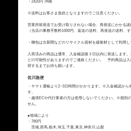
・2420円 沖縄
※送料はお客さま負担となりますのでご注意ください。
営業所留発送でお受け取りされない場合、再発送にかかる諸
（当店の事務手数料1000円、返送の送料、再発送の送料、
・梱包は古新聞などのリサイクル資材を緩衝材として利用し
入荷済みの商品は通常、入金確認後３日以内に発送します。
どの可能性がありますのでご連絡ください。 予約商品は入
荷するまでお待ち願います。
佐川急便
・ヤマト運輸より2~3日時間がかかります。※入金確認から
す。
・越境ECや代行業者の方は使用しないでください。※個別のI
せん。
●地域により
・780円
茨城,群馬,栃木,埼玉,千葉,東京,神奈川,山梨