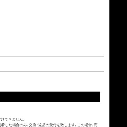
付けできません。
到着した場合のみ､交換･返品の受付を致します｡この場合､商