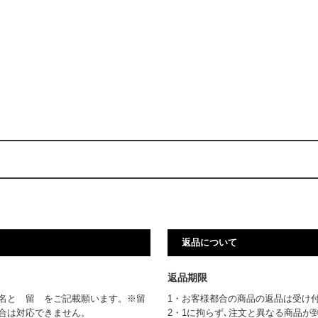
返品について
返品期限
名と 留 をご記載願います。※留
1・お客様都合の商品の返品は受け
場合は対応できません。
2・1に拘らず､注文と異なる商品が