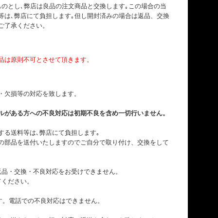
ものとし､弊店は良品の注文商品と交換します｡この場合の当
等は､弊店にて負担します｡但し開封済みの場合は返品、交換
ご了承ください。
品は原則不可とさせて頂きます。
・欠損等の対応を致します。
ルがある方への不良対応は初期不良を含め一切行いません。
する送料等は､弊店にて負担します｡
の部品を送付いたしますのでご自分で取り付け、交換をして
返品・交換・不良対応をお受けできません。
てください。
す。電話での不良対応はできません。