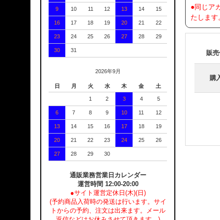
●同じア
9
10
11
12
13
14
15
たします
16
17
18
19
20
21
22
23
24
25
26
27
28
29
30
31
販売
2026年9月
購
日
月
火
水
木
金
土
1
2
3
4
5
6
7
8
9
10
11
12
13
14
15
16
17
18
19
20
21
22
23
24
25
26
27
28
29
30
通販業務営業日カレンダー
運営時間 12:00-20:00
●サイト運営定休日(木)(日)
(予約商品入荷時の発送は行います。サイ
トからの予約、注文は出来ます。メール
返信などはお休みさせて頂きます。)