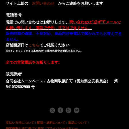
サイト上部の
お問い合わせ
からご連絡をお願いします
電話番号
電話での問い合わせはお断りします。
問い合わせは"必ず”Eメールで
お願い致します。電話で予約、注文はできません。
販売時期の確認、不良対応、商品内容等電話で聞かれてもお答えでき
ません。
店舗開店日は
こちら
でご確認ください
◎0 5 2- 9 1 3- 0 0 8 6(本事務所)※業務作業中は対応出来ません。
全ての営業電話をお断りします。
販売業者
合同会社ムーンベース / 古物商取扱許可（愛知県公安委員会） 第
541032602900 号
支払い方法について
/
配送・送料について
/
返品について
/
特定商取引法に基づく表記
/
プライバシーポリシー