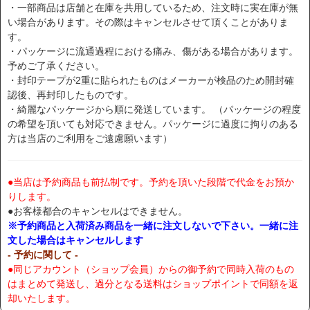
・一部商品は店舗と在庫を共用しているため、注文時に実在庫が無
い場合があります。その際はキャンセルさせて頂くことがありま
す。
・パッケージに流通過程における痛み、傷がある場合があります。
予めご了承ください。
・封印テープが2重に貼られたものはメーカーが検品のため開封確
認後、再封印したものです。
・綺麗なパッケージから順に発送しています。 （パッケージの程度
の希望を頂いても対応できません。パッケージに過度に拘りのある
方は当店のご利用をご遠慮願います）
●当店は予約商品も前払制です。予約を頂いた段階で代金をお預か
りします。
●お客様都合のキャンセルはできません。
※予約商品と入荷済み商品を一緒に注文しないで下さい。一緒に注
文した場合はキャンセルします
- 予約に関して -
●同じアカウント（ショップ会員）からの御予約で同時入荷のもの
はまとめて発送し、過分となる送料はショップポイントで同額を返
却いたします。