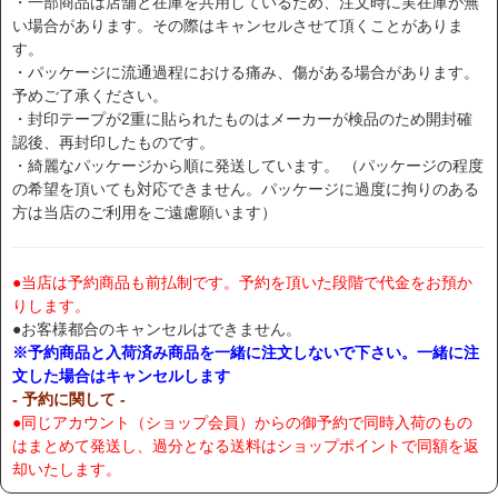
・一部商品は店舗と在庫を共用しているため、注文時に実在庫が無
い場合があります。その際はキャンセルさせて頂くことがありま
す。
・パッケージに流通過程における痛み、傷がある場合があります。
予めご了承ください。
・封印テープが2重に貼られたものはメーカーが検品のため開封確
認後、再封印したものです。
・綺麗なパッケージから順に発送しています。 （パッケージの程度
の希望を頂いても対応できません。パッケージに過度に拘りのある
方は当店のご利用をご遠慮願います）
●当店は予約商品も前払制です。予約を頂いた段階で代金をお預か
りします。
●お客様都合のキャンセルはできません。
※予約商品と入荷済み商品を一緒に注文しないで下さい。一緒に注
文した場合はキャンセルします
- 予約に関して -
●同じアカウント（ショップ会員）からの御予約で同時入荷のもの
はまとめて発送し、過分となる送料はショップポイントで同額を返
却いたします。