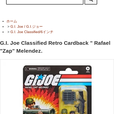
ホーム
>
G.I. Joe / G.I.ジョー
>
G.I. Joe Classified/6インチ
G.I. Joe Classified Retro Cardback " Rafael
"Zap" Melendez.