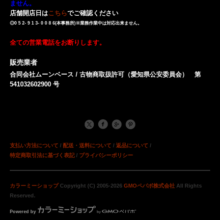
ません。
店舗開店日は
こちら
でご確認ください
◎0 5 2- 9 1 3- 0 0 8 6(本事務所)※業務作業中は対応出来ません。
全ての営業電話をお断りします。
販売業者
合同会社ムーンベース / 古物商取扱許可（愛知県公安委員会） 第
541032602900 号
支払い方法について
/
配送・送料について
/
返品について
/
特定商取引法に基づく表記
/
プライバシーポリシー
カラーミーショップ
Copyright (C) 2005-2026
GMOペパボ株式会社
All Rights
Reserved.
Powered by