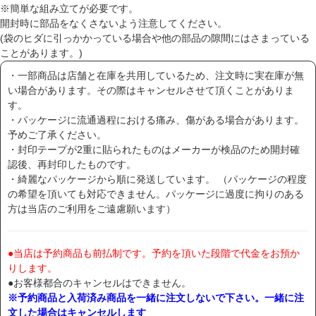
※簡単な組み立てが必要です。
開封時に部品をなくさないよう注意してください。
(袋のヒダに引っかかっている場合や他の部品の隙間にはさまっている
ことがあります。)
・一部商品は店舗と在庫を共用しているため、注文時に実在庫が無
い場合があります。その際はキャンセルさせて頂くことがありま
す。
・パッケージに流通過程における痛み、傷がある場合があります。
予めご了承ください。
・封印テープが2重に貼られたものはメーカーが検品のため開封確
認後、再封印したものです。
・綺麗なパッケージから順に発送しています。 （パッケージの程度
の希望を頂いても対応できません。パッケージに過度に拘りのある
方は当店のご利用をご遠慮願います）
●当店は予約商品も前払制です。予約を頂いた段階で代金をお預か
りします。
●お客様都合のキャンセルはできません。
※予約商品と入荷済み商品を一緒に注文しないで下さい。一緒に注
文した場合はキャンセルします