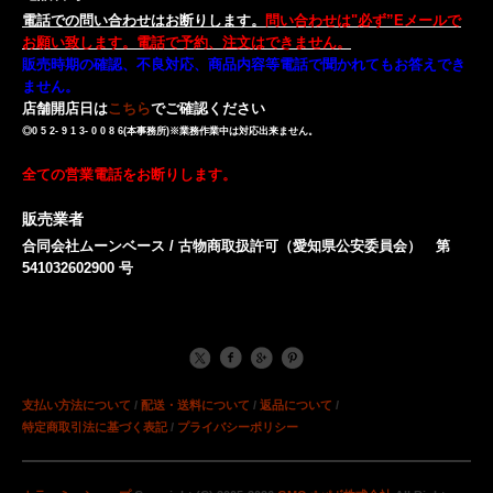
電話での問い合わせはお断りします。
問い合わせは"必ず”Eメールで
お願い致します。電話で予約、注文はできません。
販売時期の確認、不良対応、商品内容等電話で聞かれてもお答えでき
ません。
店舗開店日は
こちら
でご確認ください
◎0 5 2- 9 1 3- 0 0 8 6(本事務所)※業務作業中は対応出来ません。
全ての営業電話をお断りします。
販売業者
合同会社ムーンベース / 古物商取扱許可（愛知県公安委員会） 第
541032602900 号
支払い方法について
/
配送・送料について
/
返品について
/
特定商取引法に基づく表記
/
プライバシーポリシー