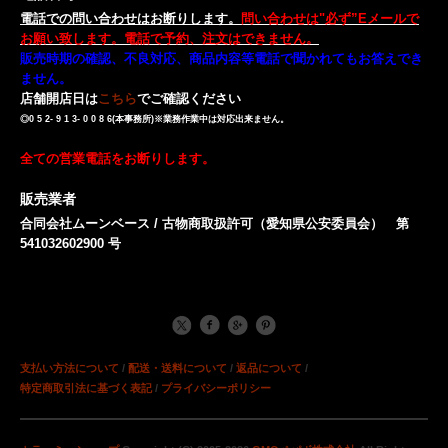
電話での問い合わせはお断りします。
問い合わせは"必ず”Eメールで
お願い致します。電話で予約、注文はできません。
販売時期の確認、不良対応、商品内容等電話で聞かれてもお答えでき
ません。
店舗開店日は
こちら
でご確認ください
◎0 5 2- 9 1 3- 0 0 8 6(本事務所)※業務作業中は対応出来ません。
全ての営業電話をお断りします。
販売業者
合同会社ムーンベース / 古物商取扱許可（愛知県公安委員会） 第
541032602900 号
支払い方法について
/
配送・送料について
/
返品について
/
特定商取引法に基づく表記
/
プライバシーポリシー