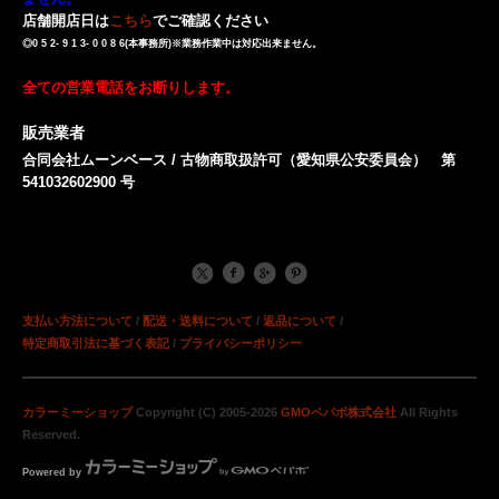
店舗開店日は
こちら
でご確認ください
◎0 5 2- 9 1 3- 0 0 8 6(本事務所)※業務作業中は対応出来ません。
全ての営業電話をお断りします。
販売業者
合同会社ムーンベース / 古物商取扱許可（愛知県公安委員会） 第
541032602900 号
支払い方法について
/
配送・送料について
/
返品について
/
特定商取引法に基づく表記
/
プライバシーポリシー
カラーミーショップ
Copyright (C) 2005-2026
GMOペパボ株式会社
All Rights
Reserved.
Powered by