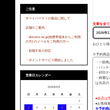
ご注意
サードパーティの製品に関して
文章を全て
店舗のご案内
2026
・docomo.ne.jp(他携帯端末からご利用
の方) のメールをご利用の方へ
おひとり様
・初期不良の対応
※予約商品
・ポイントサービス開始しました
・一部商
・パッケ
・封印テ
営業日カレンダー
・綺麗な
は当店の
2026年8月
日
月
火
水
木
金
土
●当店は
1
●お客様
2
3
4
5
6
7
8
※予約商