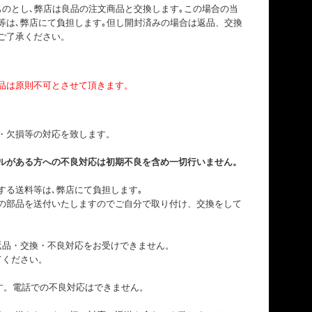
ものとし､弊店は良品の注文商品と交換します｡この場合の当
等は､弊店にて負担します｡但し開封済みの場合は返品、交換
ご了承ください。
品は原則不可とさせて頂きます。
・欠損等の対応を致します。
ルがある方への不良対応は初期不良を含め一切行いません。
する送料等は､弊店にて負担します｡
の部品を送付いたしますのでご自分で取り付け、交換をして
返品・交換・不良対応をお受けできません。
てください。
す。電話での不良対応はできません。