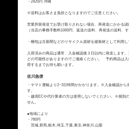
・2420円 沖縄
※送料はお客さま負担となりますのでご注意ください。
営業所留発送でお受け取りされない場合、再発送にかかる諸
（当店の事務手数料1000円、返送の送料、再発送の送料、
・梱包は古新聞などのリサイクル資材を緩衝材として利用し
入荷済みの商品は通常、入金確認後３日以内に発送します。
どの可能性がありますのでご連絡ください。 予約商品は入
荷するまでお待ち願います。
佐川急便
・ヤマト運輸より2~3日時間がかかります。※入金確認から
す。
・越境ECや代行業者の方は使用しないでください。※個別のI
せん。
●地域により
・780円
茨城,群馬,栃木,埼玉,千葉,東京,神奈川,山梨