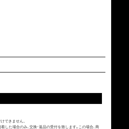
付けできません。
到着した場合のみ､交換･返品の受付を致します｡この場合､商