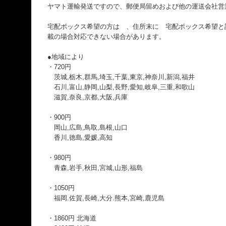
ヤマト運輸発送ですので、郵便局留めおよび他の運送会社営
宅配ボックス希望の方は 、住所末に 宅配ボックス希望と
載の場合対応できない場合があります。
●地域により
・720円
茨城,栃木,群馬,埼玉,千葉,東京,神奈川,新潟,福井
石川,富山,静岡,山梨,長野,愛知,岐阜,三重,和歌山
滋賀,奈良,京都,大阪,兵庫
・900円
岡山,広島,鳥取,島根,山口
香川,徳島,愛媛,高知
・980円
青森,岩手,秋田,宮城,山形,福島
・1050円
福岡.佐賀,長崎,大分.熊本,宮崎,鹿児島
・1860円 北海道