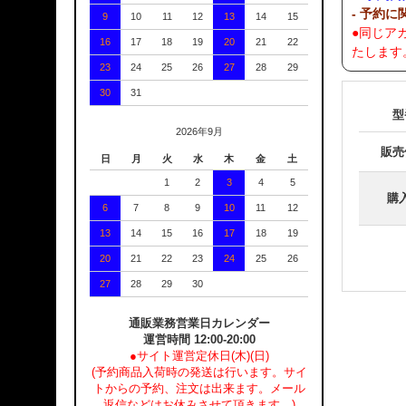
- 予約に
9
10
11
12
13
14
15
●同じア
16
17
18
19
20
21
22
たします
23
24
25
26
27
28
29
30
31
型
2026年9月
販売
日
月
火
水
木
金
土
1
2
3
4
5
購
6
7
8
9
10
11
12
13
14
15
16
17
18
19
20
21
22
23
24
25
26
27
28
29
30
通販業務営業日カレンダー
運営時間 12:00-20:00
●サイト運営定休日(木)(日)
(予約商品入荷時の発送は行います。サイ
トからの予約、注文は出来ます。メール
返信などはお休みさせて頂きます。)