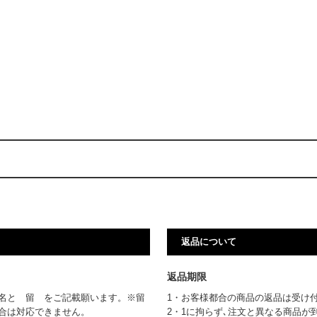
返品について
返品期限
名と 留 をご記載願います。※留
1・お客様都合の商品の返品は受け
場合は対応できません。
2・1に拘らず､注文と異なる商品が