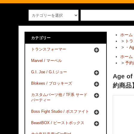
ホーム
カテゴリー
>
トラ
>
・Age
トランスフォーマー
ホーム
Marvel / マーベル
>
予約
G.I. Joe / G.I.ジョー
Age of
Blokees / ブロッキーズ
約商品
カスタムパーツ他 / TF系 サード
パーティー
Boss Fight Studio / ボスファイト
BeastBOX / ビーストボックス