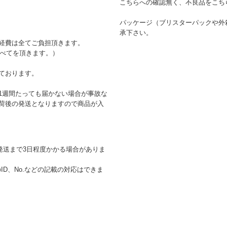
こちらへの確認無く、不良品をこち
パッケージ（ブリスターパックや外
承下さい。
経費は全てご負担頂きます。
すべてを頂きます。）
ております。
1週間たっても届かない場合が事故な
荷後の発送となりますので商品が入
発送まで3日程度かかる場合がありま
D、No.などの記載の対応はできま