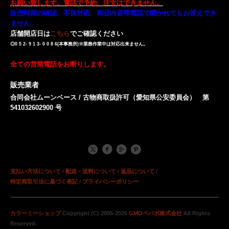
お願い致します。電話で予約、注文はできません。
販売時期の確認、不良対応、商品内容等電話で聞かれてもお答えでき
ません。
店舗開店日は
こちら
でご確認ください
◎0 5 2- 9 1 3- 0 0 8 6(本事務所)※業務作業中は対応出来ません。
全ての営業電話をお断りします。
販売業者
合同会社ムーンベース / 古物商取扱許可（愛知県公安委員会） 第
541032602900 号
支払い方法について
/
配送・送料について
/
返品について
/
特定商取引法に基づく表記
/
プライバシーポリシー
カラーミーショップ
Copyright (C) 2005-2026
GMOペパボ株式会社
All Rights
Reserved.